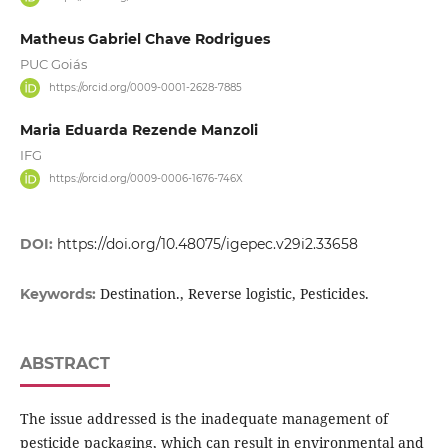
Matheus Gabriel Chave Rodrigues
PUC Goiás
https://orcid.org/0009-0001-2628-7885
Maria Eduarda Rezende Manzoli
IFG
https://orcid.org/0009-0006-1676-746X
DOI:
https://doi.org/10.48075/igepec.v29i2.33658
Destination., Reverse logistic, Pesticides.
Keywords:
ABSTRACT
The issue addressed is the inadequate management of
pesticide packaging, which can result in environmental and