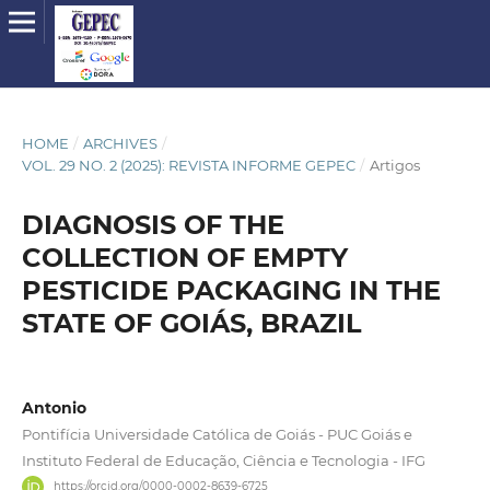
HOME
/
ARCHIVES
/
VOL. 29 NO. 2 (2025): REVISTA INFORME GEPEC
/
Artigos
DIAGNOSIS OF THE
COLLECTION OF EMPTY
PESTICIDE PACKAGING IN THE
STATE OF GOIÁS, BRAZIL
Antonio
Pontifícia Universidade Católica de Goiás - PUC Goiás e
Instituto Federal de Educação, Ciência e Tecnologia - IFG
https://orcid.org/0000-0002-8639-6725