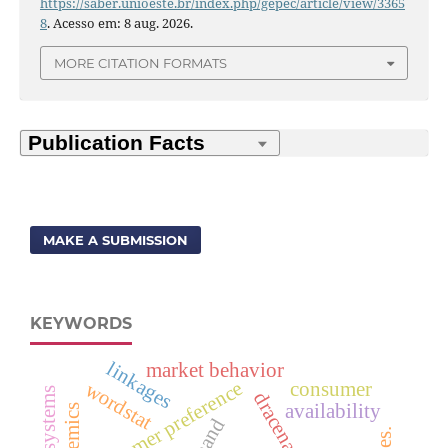
https://saber.unioeste.br/index.php/gepec/article/view/3365
8
. Acesso em: 8 aug. 2026.
MORE CITATION FORMATS
MAKE A SUBMISSION
KEYWORDS
linkages
market behavior
consumer preference
wordstat
consumer
dracena.
availability
pandemics