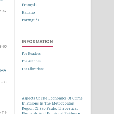
Français
6-47
Italiano
Português
INFORMATION
8-65
For Readers
For Authors
For Librarians
IMA
6-89
Aspects Of The Economics Of Crime
In Prisons In The Metropolitan
Region Of São Paulo: Theoretical
-119
Elements And Empirical Evidence: