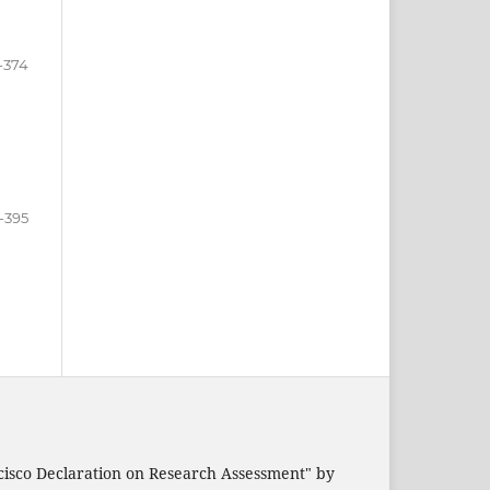
-374
-395
cisco Declaration on Research Assessment" by