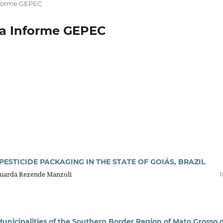
 Informe GEPEC
sta Informe GEPEC
PESTICIDE PACKAGING IN THE STATE OF GOIÁS, BRAZIL
duarda Rezende Manzoli
1
unicipalities of the Southern Border Region of Mato Grosso 