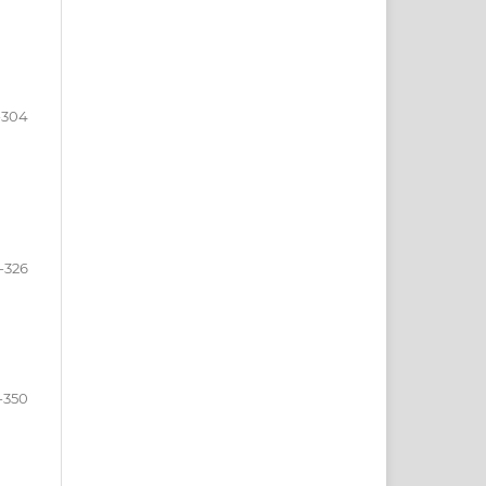
-304
-326
-350