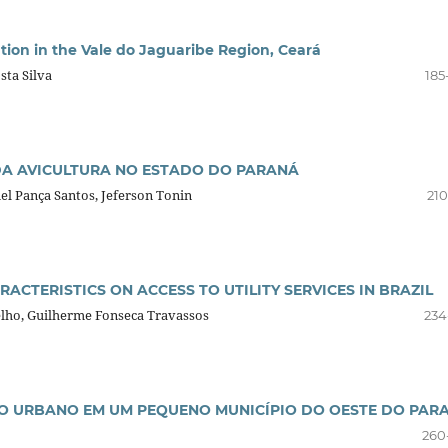
vation in the Vale do Jaguaribe Region, Ceará
sta Silva
185
DA AVICULTURA NO ESTADO DO PARANÁ
el Pança Santos, Jeferson Tonin
210
CTERISTICS ON ACCESS TO UTILITY SERVICES IN BRAZIL
elho, Guilherme Fonseca Travassos
234
 O URBANO EM UM PEQUENO MUNICÍPIO DO OESTE DO PAR
260