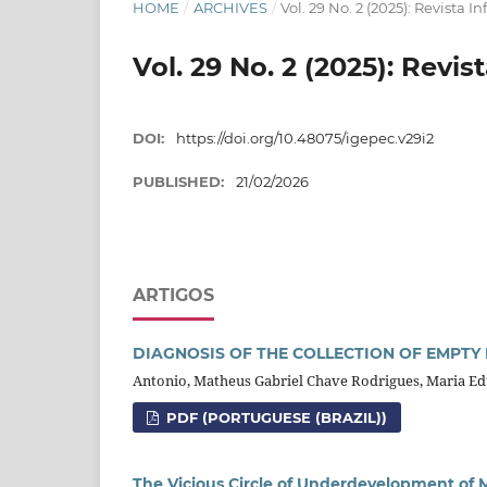
HOME
/
ARCHIVES
/
Vol. 29 No. 2 (2025): Revista
Vol. 29 No. 2 (2025): Revi
DOI:
https://doi.org/10.48075/igepec.v29i2
PUBLISHED:
21/02/2026
ARTIGOS
DIAGNOSIS OF THE COLLECTION OF EMPTY 
Antonio, Matheus Gabriel Chave Rodrigues, Maria E
PDF (PORTUGUESE (BRAZIL))
The Vicious Circle of Underdevelopment of M