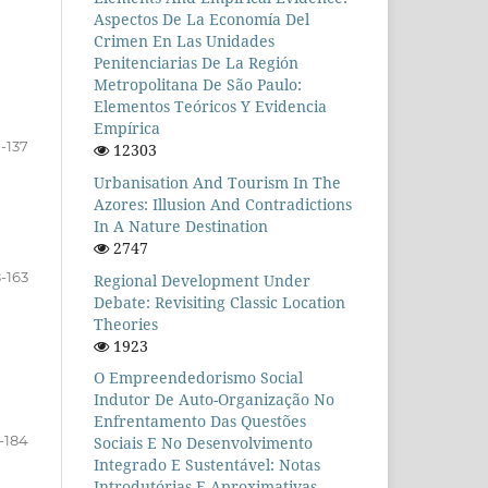
Aspectos De La Economía Del
Crimen En Las Unidades
Penitenciarias De La Región
Metropolitana De São Paulo:
Elementos Teóricos Y Evidencia
Empírica
-137
12303
Urbanisation And Tourism In The
Azores: Illusion And Contradictions
In A Nature Destination
2747
8-163
Regional Development Under
Debate: Revisiting Classic Location
Theories
1923
O Empreendedorismo Social
Indutor De Auto-Organização No
Enfrentamento Das Questões
-184
Sociais E No Desenvolvimento
Integrado E Sustentável: Notas
Introdutórias E Aproximativas