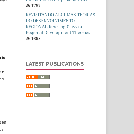
es/b
1767
m
REVISITANDO ALGUMAS TEORIAS
DO DESENVOLVIMENTO
REGIONAL Revising Classical
Regional Development Theories
1663
não-
LATEST PUBLICATIONS
car
omo
 seu
os