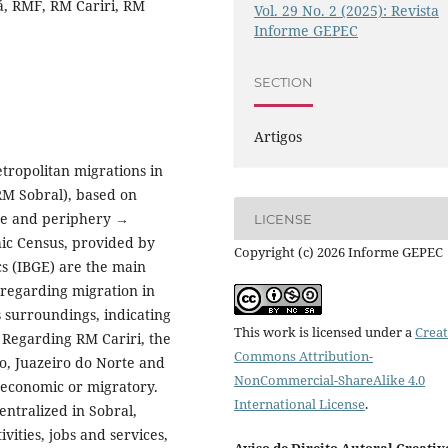
á, RMF, RM Cariri, RM
Vol. 29 No. 2 (2025): Revista
Informe GEPEC
SECTION
Artigos
tropolitan migrations in
RM Sobral), based on
re and periphery →
LICENSE
ic Census, provided by
Copyright (c) 2026 Informe GEPEC
cs (IBGE) are the main
, regarding migration in
ts surroundings, indicating
This work is licensed under a
Creat
 Regarding RM Cariri, the
Commons Attribution-
o, Juazeiro do Norte and
NonCommercial-ShareAlike 4.0
 economic or migratory.
International License
.
ntralized in Sobral,
vities, jobs and services,