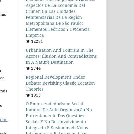
e
Aspectos De La Economía Del
Crimen En Las Unidades
hos
Penitenciarias De La Región
Metropolitana De São Paulo:
Elementos Teóricos Y Evidencia
Empírica
12281
Urbanisation And Tourism In The
Azores: Illusion And Contradictions
In A Nature Destination
2744
a
Regional Development Under
s:
Debate: Revisiting Classic Location
Theories
rais
1913
O Empreendedorismo Social
ho
Indutor De Auto-Organização No
Enfrentamento Das Questões
tion
Sociais E No Desenvolvimento
Integrado E Sustentável: Notas
Introdutórias E Aproximativas