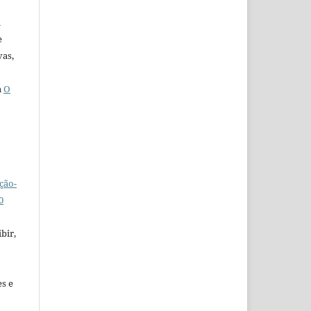
u
e
vas,
a
O
ção-
0
bir,
es e