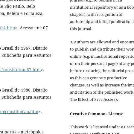
journal (e.g., to publish in an
de São Paulo, Belo
institutional repository or as a bo
ba, Belém e Fortaleza,
chapter), with recognition of
authorship and initial publication 
cp14.htm
>. Acesso em: 07
this journal.
3. Authors are allowed and encour
Brasil de 1967, Distrito
to publish and distribute their wo
l, Subchefia para Assuntos
online (e.g. in institutional reposit
or on their personal page) at any p
ao/constituicao67.htm
>.
before or during the editorial proc
as this can generate productive
changes, as well as increase the im
Brasil de 1988, Distrito
and citation of the published work
l, Subchefia para Assuntos
The Effect of Free Access).
cao/constituicao.htm
>.
Creative Commons License
This work is licensed under a Crea
ra para as metrópoles.