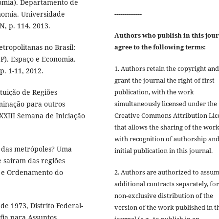
nomia). Departamento de
--------------
omia. Universidade
, p. 114. 2013.
Authors who publish in this jou
agree to the following terms:
tropolitanas no Brasil:
SP). Espaço e Economia.
1. Authors retain the copyright and
p. 1-11, 2012.
grant the journal the right of first
publication, with the work
tuição de Regiões
simultaneously licensed under the
eminação para outros
Creative Commons Attribution Lic
 XXIII Semana de Iniciação
that allows the sharing of the wor
with recognition of authorship an
s das metrópoles? Uma
initial publication in this journal.
 saíram das regiões
2. Authors are authorized to assu
ia e Ordenamento do
additional contracts separately, for
non-exclusive distribution of the
e 1973, Distrito Federal-
version of the work published in t
efia para Assuntos