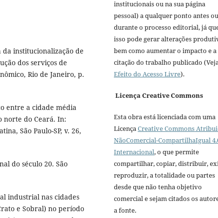
institucionais ou na sua página
pessoal) a qualquer ponto antes o
durante o processo editorial, já qu
isso pode gerar alterações produti
bem como aumentar o impacto e a
 da institucionalização de
citação do trabalho publicado (Vej
lução dos serviços de
Efeito do Acesso Livre
).
ômico, Rio de Janeiro, p.
Licença Creative Commons
iço entre a cidade média
Esta obra está licenciada com uma
 norte do Ceará. In:
Licença
Creative Commons Atribui
ina, São Paulo-SP, v. 26,
NãoComercial-CompartilhaIgual 4.
Internacional
, o que permite
compartilhar, copiar, distribuir, exi
nal do século 20. São
reproduzir, a totalidade ou partes
desde que não tenha objetivo
 industrial nas cidades
comercial e sejam citados os autor
rato e Sobral) no período
a fonte.