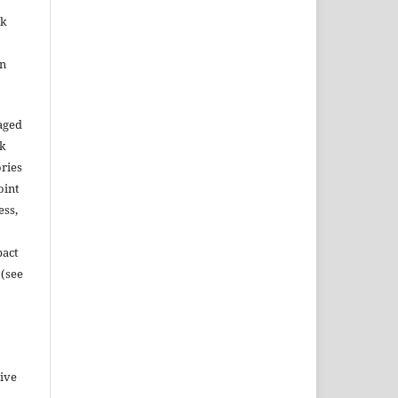
ok
in
aged
rk
ories
oint
ess,
pact
 (see
tive