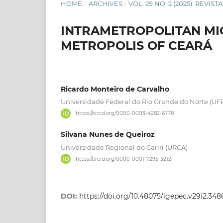
HOME
/
ARCHIVES
/
VOL. 29 NO. 2 (2025): REVI
INTRAMETROPOLITAN MIG
METROPOLIS OF CEARÁ
Ricardo Monteiro de Carvalho
Universidade Federal do Rio Grande do Norte (UF
https://orcid.org/0000-0003-4282-6778
Silvana Nunes de Queiroz
Universidade Regional do Cariri (URCA)
https://orcid.org/0000-0001-7295-3212
DOI:
https://doi.org/10.48075/igepec.v29i2.348