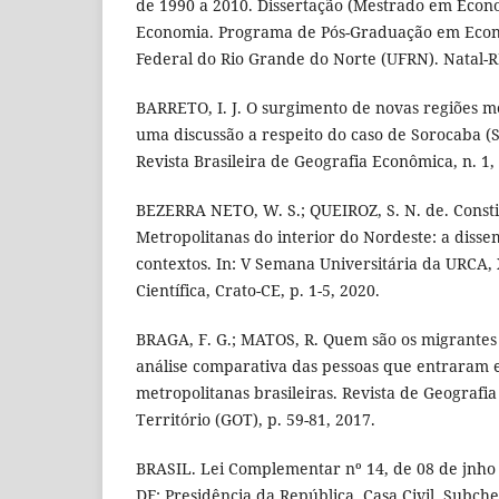
de 1990 a 2010. Dissertação (Mestrado em Eco
Economia. Programa de Pós-Graduação em Econ
Federal do Rio Grande do Norte (UFRN). Natal-RN
BARRETO, I. J. O surgimento de novas regiões me
uma discussão a respeito do caso de Sorocaba (
Revista Brasileira de Geografia Econômica, n. 1, 
BEZERRA NETO, W. S.; QUEIROZ, S. N. de. Consti
Metropolitanas do interior do Nordeste: a diss
contextos. In: V Semana Universitária da URCA,
Científica, Crato-CE, p. 1-5, 2020.
BRAGA, F. G.; MATOS, R. Quem são os migrante
análise comparativa das pessoas que entraram e
metropolitanas brasileiras. Revista de Geograf
Território (GOT), p. 59-81, 2017.
BRASIL. Lei Complementar nº 14, de 08 de jnho d
DF: Presidência da República, Casa Civil, Subch