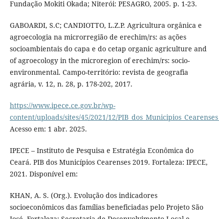
Fundação Mokiti Okada; Niterói: PESAGRO, 2005. p. 1-23.
GABOARDI, S.C; CANDIOTTO, L.Z.P. Agricultura orgânica e
agroecologia na microrregião de erechim/rs: as ações
socioambientais do capa e do cetap organic agriculture and
of agroecology in the microregion of erechim/rs: socio-
environmental. Campo-território: revista de geografia
agrária, v. 12, n. 28, p. 178-202, 2017.
https://www.ipece.ce.gov.br/wp-
content/uploads/sites/45/2021/12/PIB_dos_Municipios_Cearenses
Acesso em: 1 abr. 2025.
IPECE – Instituto de Pesquisa e Estratégia Econômica do
Ceará. PIB dos Municípios Cearenses 2019. Fortaleza: IPECE,
2021. Disponível em:
KHAN, A. S. (Org.). Evolução dos indicadores
socioeconômicos das famílias beneficiadas pelo Projeto São
José. Fortaleza: Secretaria de Desenvolvimento Local e