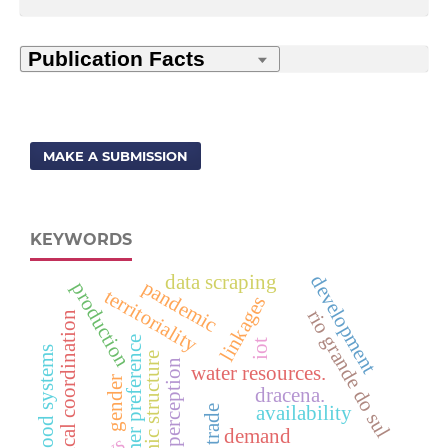
MAKE A SUBMISSION
KEYWORDS
data scraping
development
pandemic
production
territoriality
linkages
rio grande do sul
vertical coordination
consumer preference
iot
agrifood systems
economic structure
quality perception
water resources.
gender
dracena.
availability
beef trade
demand