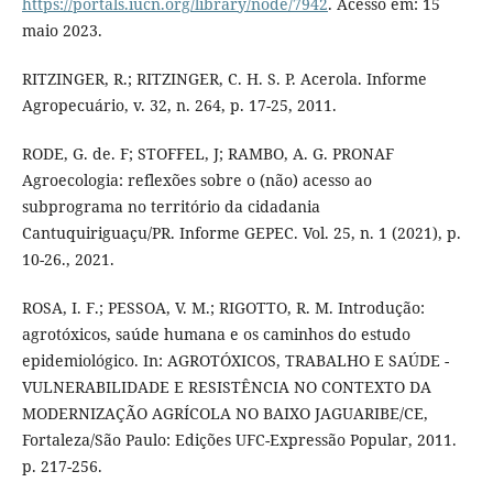
https://portals.iucn.org/library/node/7942
. Acesso em: 15
maio 2023.
RITZINGER, R.; RITZINGER, C. H. S. P. Acerola. Informe
Agropecuário, v. 32, n. 264, p. 17-25, 2011.
RODE, G. de. F; STOFFEL, J; RAMBO, A. G. PRONAF
Agroecologia: reflexões sobre o (não) acesso ao
subprograma no território da cidadania
Cantuquiriguaçu/PR. Informe GEPEC. Vol. 25, n. 1 (2021), p.
10-26., 2021.
ROSA, I. F.; PESSOA, V. M.; RIGOTTO, R. M. Introdução:
agrotóxicos, saúde humana e os caminhos do estudo
epidemiológico. In: AGROTÓXICOS, TRABALHO E SAÚDE -
VULNERABILIDADE E RESISTÊNCIA NO CONTEXTO DA
MODERNIZAÇÃO AGRÍCOLA NO BAIXO JAGUARIBE/CE,
Fortaleza/São Paulo: Edições UFC-Expressão Popular, 2011.
p. 217-256.