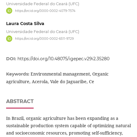
Universidade Federal do Ceará (UFC)
https://orcid.org/0000-0002-4079-7574
Laura Costa Silva
Universidade Federal do Ceará (UFC)
https://orcid.org/0000-0002-6511-9729
DOI:
https://doi.org/10.48075/igepec.v29i2.35280
Environmental management, Organic
Keywords:
agriculture, Acerola, Vale do Jaguaribe, Ce
ABSTRACT
In Brazil, organic agriculture has been expanding as a
sustainable production system capable of optimizing natural
and socioeconomic resources, promoting self-sufficiency,