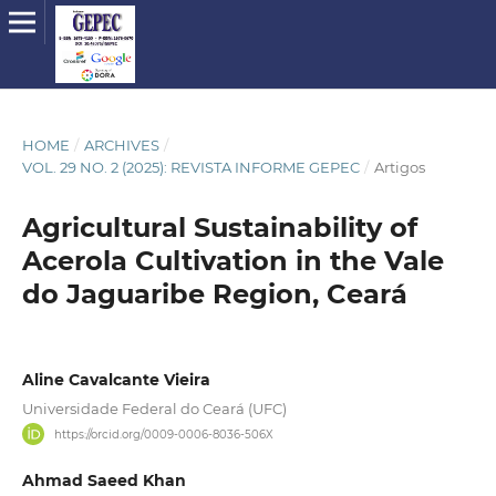
HOME
/
ARCHIVES
/
VOL. 29 NO. 2 (2025): REVISTA INFORME GEPEC
/
Artigos
Agricultural Sustainability of
Acerola Cultivation in the Vale
do Jaguaribe Region, Ceará
Aline Cavalcante Vieira
Universidade Federal do Ceará (UFC)
https://orcid.org/0009-0006-8036-506X
Ahmad Saeed Khan