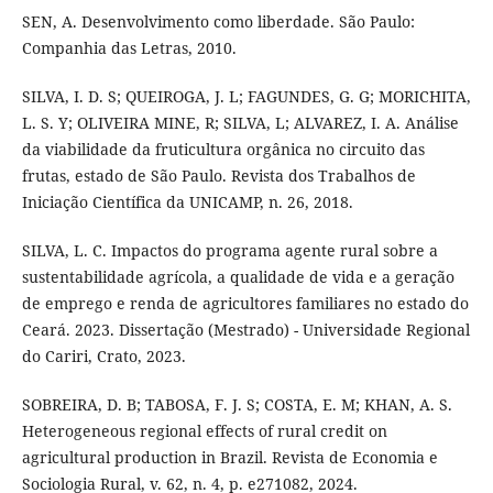
SEN, A. Desenvolvimento como liberdade. São Paulo:
Companhia das Letras, 2010.
SILVA, I. D. S; QUEIROGA, J. L; FAGUNDES, G. G; MORICHITA,
L. S. Y; OLIVEIRA MINE, R; SILVA, L; ALVAREZ, I. A. Análise
da viabilidade da fruticultura orgânica no circuito das
frutas, estado de São Paulo. Revista dos Trabalhos de
Iniciação Científica da UNICAMP, n. 26, 2018.
SILVA, L. C. Impactos do programa agente rural sobre a
sustentabilidade agrícola, a qualidade de vida e a geração
de emprego e renda de agricultores familiares no estado do
Ceará. 2023. Dissertação (Mestrado) - Universidade Regional
do Cariri, Crato, 2023.
SOBREIRA, D. B; TABOSA, F. J. S; COSTA, E. M; KHAN, A. S.
Heterogeneous regional effects of rural credit on
agricultural production in Brazil. Revista de Economia e
Sociologia Rural, v. 62, n. 4, p. e271082, 2024.