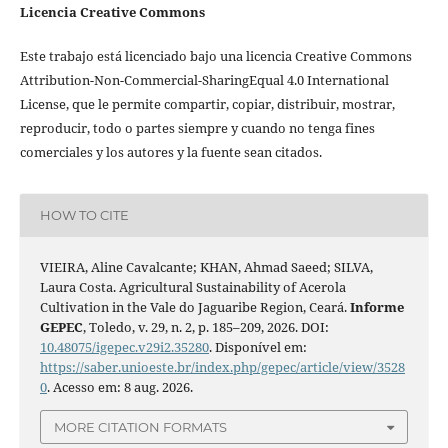
Licencia Creative Commons
Este trabajo está licenciado bajo una licencia Creative Commons
Attribution-Non-Commercial-SharingEqual 4.0 International
License, que le permite compartir, copiar, distribuir, mostrar,
reproducir, todo o partes siempre y cuando no tenga fines
comerciales y los autores y la fuente sean citados.
HOW TO CITE
VIEIRA, Aline Cavalcante; KHAN, Ahmad Saeed; SILVA,
Laura Costa. Agricultural Sustainability of Acerola
Cultivation in the Vale do Jaguaribe Region, Ceará.
Informe
GEPEC
, Toledo, v. 29, n. 2, p. 185–209, 2026. DOI:
10.48075/igepec.v29i2.35280
. Disponível em:
https://saber.unioeste.br/index.php/gepec/article/view/3528
0
. Acesso em: 8 aug. 2026.
MORE CITATION FORMATS