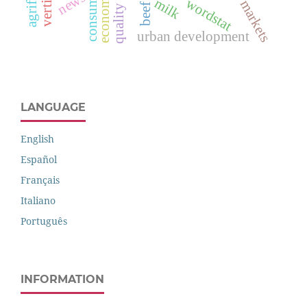
news
milk
wordstat
markets
urban development
LANGUAGE
English
Español
Français
Italiano
Português
INFORMATION