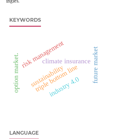
inglês.
KEYWORDS
risk management
future market
option market.
climate insurance
triple bottom line
sustainability
industry 4.0
LANGUAGE