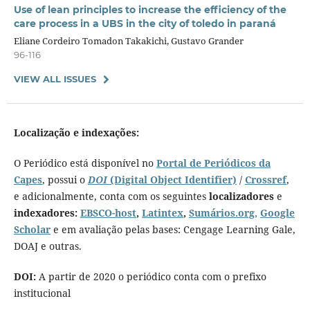
Use of lean principles to increase the efficiency of the
care process in a UBS in the city of toledo in paraná
Eliane Cordeiro Tomadon Takakichi, Gustavo Grander
96-116
VIEW ALL ISSUES
Localização e indexações:
O Periódico está disponível no
Portal de Periódicos da
Capes
, possui o
DOI
(Digital Object Identifier)
/
Crossref
,
e adicionalmente, conta com os seguintes
localizadores
e
indexadores:
EBSCO-host
,
Latintex
,
Sumários.org,
Google
Scholar
e em avaliação pelas bases: Cengage Learning Gale,
DOAJ e outras.
DOI:
A partir de 2020 o periódico conta com o prefixo
institucional