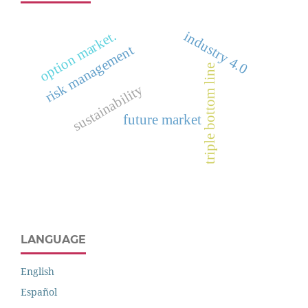
option market.
industry 4.0
risk management
triple bottom line
sustainability
future market
LANGUAGE
English
Español