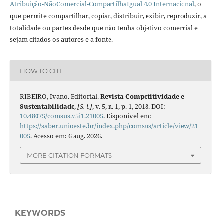
Atribuição-NãoComercial-CompartilhaIgual 4.0 Internacional
, o
que permite compartilhar, copiar, distribuir, exibir, reproduzir, a
totalidade ou partes desde que não tenha objetivo comercial e
sejam citados os autores e a fonte.
HOW TO CITE
RIBEIRO, Ivano. Editorial.
Revista Competitividade e
Sustentabilidade
,
[S. l.]
, v. 5, n. 1, p. 1, 2018. DOI:
10.48075/comsus.v5i1.21005
. Disponível em:
https://saber.unioeste.br/index.php/comsus/article/view/21
005
. Acesso em: 6 aug. 2026.
MORE CITATION FORMATS
KEYWORDS