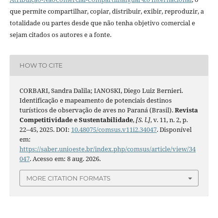
que permite compartilhar, copiar, distribuir, exibir, reproduzir, a
totalidade ou partes desde que não tenha objetivo comercial e
sejam citados os autores e a fonte.
HOW TO CITE
CORBARI, Sandra Dalila; IANOSKI, Diego Luiz Bernieri.
Identificação e mapeamento de potenciais destinos
turísticos de observação de aves no Paraná (Brasil).
Revista
Competitividade e Sustentabilidade
,
[S. l.]
, v. 11, n. 2, p.
22–45, 2025. DOI:
10.48075/comsus.v11i2.34047
. Disponível
em:
https://saber.unioeste.br/index.php/comsus/article/view/34
047
. Acesso em: 8 aug. 2026.
MORE CITATION FORMATS