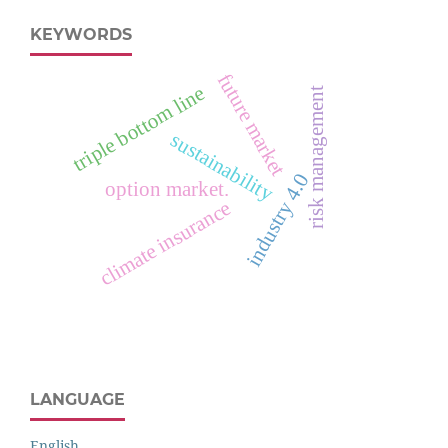
KEYWORDS
future market
triple bottom line
risk management
sustainability
industry 4.0
option market.
climate insurance
LANGUAGE
English