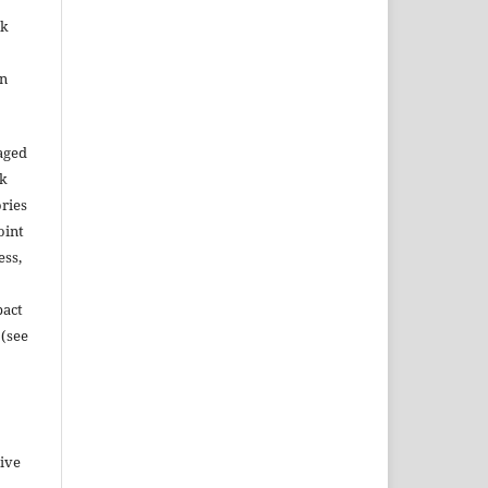
ok
in
aged
rk
ories
oint
ess,
pact
 (see
tive