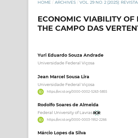
HOME
/
ARCHIVES
/
VOL. 29 NO. 2 (2025): REVI
ECONOMIC VIABILITY OF
THE CAMPO DAS VERTENT
Yuri Eduardo Souza Andrade
Universidade Federal Viçosa
Jean Marcel Sousa Lira
Universidade Federal Viçosa
https://orcid.org/0000-0002-5263-5855
Rodolfo Soares de Almeida
Federal University of Lavras
https://orcid.org/0000-0003-1952-2266
Márcio Lopes da Silva