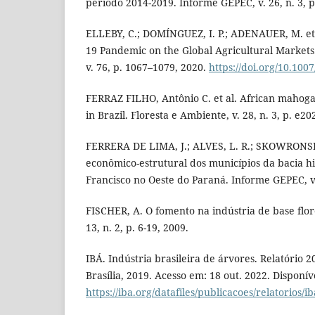
período 2014-2019. Informe GEPEC, v. 26, n. 3, p
ELLEBY, C.; DOMÍNGUEZ, I. P.; ADENAUER, M. et 
19 Pandemic on the Global Agricultural Markets
v. 76, p. 1067–1079, 2020.
https://doi.org/10.100
FERRAZ FILHO, Antônio C. et al. African mahoga
in Brazil. Floresta e Ambiente, v. 28, n. 3, p. e2
FERRERA DE LIMA, J.; ALVES, L. R.; SKOWRONSKI,
econômico-estrutural dos municípios da bacia hi
Francisco no Oeste do Paraná. Informe GEPEC, v. 
FISCHER, A. O fomento na indústria de base flor
13, n. 2, p. 6-19, 2009.
IBÁ. Indústria brasileira de árvores. Relatório 
Brasília, 2019. Acesso em: 18 out. 2022. Disponív
https://iba.org/datafiles/publicacoes/relatorios/