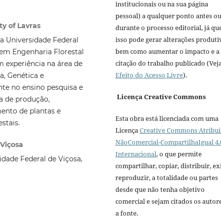
institucionais ou na sua página
pessoal) a qualquer ponto antes o
ty of Lavras
durante o processo editorial, já qu
isso pode gerar alterações produti
a Universidade Federal
bem como aumentar o impacto e a
 em Engenharia Florestal
citação do trabalho publicado (Vej
m experiência na área de
Efeito do Acesso Livre
).
a, Genética e
te no ensino pesquisa e
Licença Creative Commons
a de produção,
ento de plantas e
Esta obra está licenciada com uma
stais.
Licença
Creative Commons Atribui
NãoComercial-CompartilhaIgual 4.
 Viçosa
Internacional
, o que permite
idade Federal de Viçosa,
compartilhar, copiar, distribuir, exi
reproduzir, a totalidade ou partes
desde que não tenha objetivo
comercial e sejam citados os autor
a fonte.