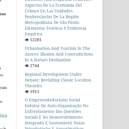
e
Aspectos De La Economía Del
Crimen En Las Unidades
hos
Penitenciarias De La Región
Metropolitana De São Paulo:
Elementos Teóricos Y Evidencia
Empírica
12281
Urbanisation And Tourism In The
Azores: Illusion And Contradictions
In A Nature Destination
2744
a
Regional Development Under
s:
Debate: Revisiting Classic Location
Theories
rais
1913
O Empreendedorismo Social
ho
Indutor De Auto-Organização No
Enfrentamento Das Questões
tion
Sociais E No Desenvolvimento
Integrado E Sustentável: Notas
Introdutórias E Aproximativas