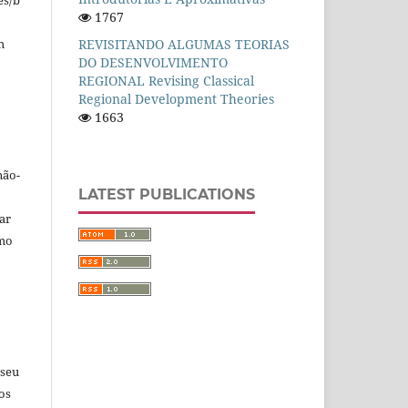
es/b
1767
m
REVISITANDO ALGUMAS TEORIAS
DO DESENVOLVIMENTO
REGIONAL Revising Classical
Regional Development Theories
1663
não-
LATEST PUBLICATIONS
car
omo
 seu
os