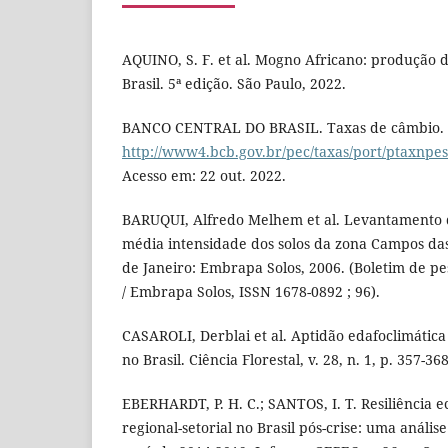
AQUINO, S. F. et al. Mogno Africano: produção
Brasil. 5ª edição. São Paulo, 2022.
BANCO CENTRAL DO BRASIL. Taxas de câmbio. 
http://www4.bcb.gov.br/pec/taxas/port/ptaxnpe
Acesso em: 22 out. 2022.
BARUQUI, Alfredo Melhem et al. Levantamento
média intensidade dos solos da zona Campos das 
de Janeiro: Embrapa Solos, 2006. (Boletim de p
/ Embrapa Solos, ISSN 1678-0892 ; 96).
CASAROLI, Derblai et al. Aptidão edafoclimátic
no Brasil. Ciência Florestal, v. 28, n. 1, p. 357-36
EBERHARDT, P. H. C.; SANTOS, I. T. Resiliência 
regional-setorial no Brasil pós-crise: uma anális