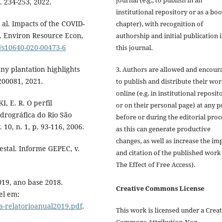
journal (e.g., to publish in an
. 234-253, 2022.
institutional repository or as a bo
al. Impacts of the COVID-
chapter), with recognition of
. Environ Resource Econ,
authorship and initial publication 
7/s10640-020-00473-6
this journal.
ny plantation highlights
3. Authors are allowed and encour
0200081, 2021.
to publish and distribute their wo
online (e.g. in institutional reposit
 E. R. O perfil
or on their personal page) at any p
drográfica do Rio São
before or during the editorial proc
10, n. 1, p. 93-116, 2006.
as this can generate productive
changes, as well as increase the im
estal. Informe GEPEC, v.
and citation of the published work
The Effect of Free Access).
2019, ano base 2018.
Creative Commons License
el em:
iba-relatorioanual2019.pdf
.
This work is licensed under a Crea