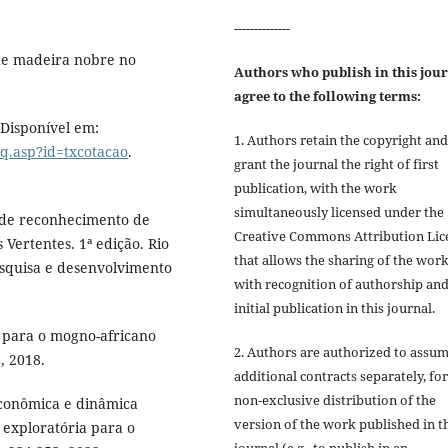
--------------
 de madeira nobre no
Authors who publish in this jou
agree to the following terms:
Disponível em:
1. Authors retain the copyright and
sq.asp?id=txcotacao
.
grant the journal the right of first
publication, with the work
simultaneously licensed under the
 de reconhecimento de
Creative Commons Attribution Lic
Vertentes. 1ª edição. Rio
that allows the sharing of the wor
esquisa e desenvolvimento
with recognition of authorship an
initial publication in this journal.
a para o mogno-africano
2. Authors are authorized to assu
8, 2018.
additional contracts separately, for
non-exclusive distribution of the
econômica e dinâmica
version of the work published in t
e exploratória para o