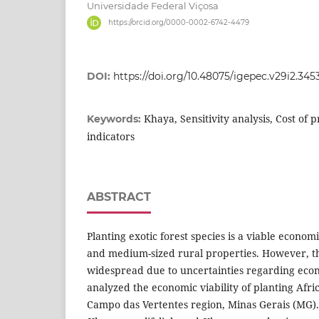
Universidade Federal Viçosa
https://orcid.org/0000-0002-6742-4479
DOI:
https://doi.org/10.48075/igepec.v29i2.345
Khaya, Sensitivity analysis, Cost of
Keywords:
indicators
ABSTRACT
Planting exotic forest species is a viable economi
and medium-sized rural properties. However, the a
widespread due to uncertainties regarding econo
analyzed the economic viability of planting Afr
Campo das Vertentes region, Minas Gerais (MG).