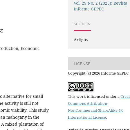
Vol. 29 No. 2 (2025): Revista
Informe GEPEC
SECTION
35
Artigos
 production, Economic
LICENSE
Copyright (c) 2026 Informe GEPEC
c alternative for small
This work is licensed under a
Creat
ctivity is still not
Commons Attribution-
mic viability. This study
NonCommercial-ShareAlike 4.0
ican mahogany in the
International License
.
 A mixed plantation of