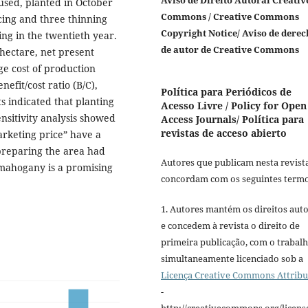
Aviso de Direito Autoral Creativ
sed, planted in October
Commons / Creative Commons
cing and three thinning
Copyright Notice/ Aviso de derec
ting in the twentieth year.
de autor de Creative Commons
 hectare, net present
ge cost of production
efit/cost ratio (B/C),
Política para Periódicos de
s indicated that planting
Acesso Livre / Policy for Open
nsitivity analysis showed
Access Journals/ Política para
revistas de acceso abierto
arketing price” have a
f preparing the area had
Autores que publicam nesta revist
 mahogany is a promising
concordam com os seguintes termo
1. Autores mantém os direitos auto
e concedem à revista o direito de
primeira publicação, com o trabal
simultaneamente licenciado sob a
Licença Creative Commons Attribu
-