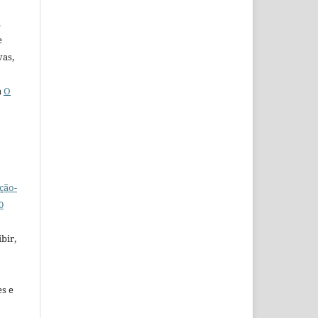
u
e
vas,
a
O
ção-
0
bir,
es e