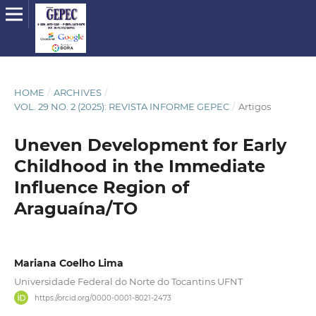
HOME
/
ARCHIVES
/
VOL. 29 NO. 2 (2025): REVISTA INFORME GEPEC
/
Artigos
Uneven Development for Early
Childhood in the Immediate
Influence Region of
Araguaína/TO
Mariana Coelho Lima
Universidade Federal do Norte do Tocantins UFNT
https://orcid.org/0000-0001-8021-2473