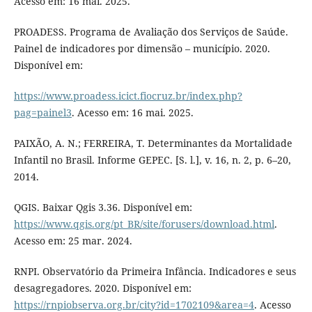
Acesso em: 16 mai. 2025.
PROADESS. Programa de Avaliação dos Serviços de Saúde.
Painel de indicadores por dimensão – município. 2020.
Disponível em:
https://www.proadess.icict.fiocruz.br/index.php?
pag=painel3
. Acesso em: 16 mai. 2025.
PAIXÃO, A. N.; FERREIRA, T. Determinantes da Mortalidade
Infantil no Brasil. Informe GEPEC. [S. l.], v. 16, n. 2, p. 6–20,
2014.
QGIS. Baixar Qgis 3.36. Disponível em:
https://www.qgis.org/pt_BR/site/forusers/download.html
.
Acesso em: 25 mar. 2024.
RNPI. Observatório da Primeira Infância. Indicadores e seus
desagregadores. 2020. Disponível em:
https://rnpiobserva.org.br/city?id=1702109&area=4
. Acesso