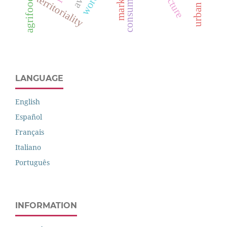
markets
territoriality
LANGUAGE
English
Español
Français
Italiano
Português
INFORMATION