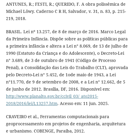
ANTUNES, R.; FESTI, R.; QUERIDO, F. A obra polissêmica de
Michael Löwy. Caderno C R H, Salvador, v. 31, n. 83, p. 215-
219, 2018.
BRASIL. Lei nº 13.257, de 8 de março de 2016. Marco Legal
da Primeira Infância. Dispõe sobre as políticas públicas para
a primeira infância e altera a Lei n° 8.069, de 13 de julho de
1990 (Estatuto da Criança e do Adolescente), o Decreto-Lei
n° 3.689, de 3 de outubro de 1941 (Código de Processo
Penal), a Consolidação das Leis do Trabalho (CLT), aprovada
pelo Decreto-Lei n° 5.452, de 1ode maio de 1943, a Lei
n°11.770, de 9 de setembro de 2008, e a Lei n° 12.662, de 5
de junho de 2012. Brasília, DF, 2016. Disponível em:
http://www.planalto.gov.br/ccivil_03/_ato2015-
2018/2016/lei/L13257.htm
. Acesso em: 11 jun. 2025.
CRAVEIRO et al., Ferramentas computacionais para
geoprocessamento em projetos de engenharia, arquitetura
e urbanismo. COBENGE, Paraíba, 2012.