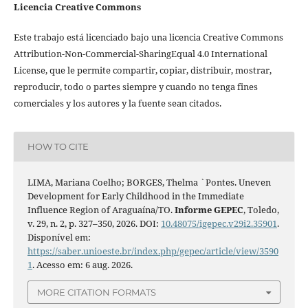
Licencia Creative Commons
Este trabajo está licenciado bajo una licencia Creative Commons
Attribution-Non-Commercial-SharingEqual 4.0 International
License, que le permite compartir, copiar, distribuir, mostrar,
reproducir, todo o partes siempre y cuando no tenga fines
comerciales y los autores y la fuente sean citados.
HOW TO CITE
LIMA, Mariana Coelho; BORGES, Thelma `Pontes. Uneven
Development for Early Childhood in the Immediate
Influence Region of Araguaína/TO.
Informe GEPEC
, Toledo,
v. 29, n. 2, p. 327–350, 2026. DOI:
10.48075/igepec.v29i2.35901
.
Disponível em:
https://saber.unioeste.br/index.php/gepec/article/view/3590
1
. Acesso em: 6 aug. 2026.
MORE CITATION FORMATS