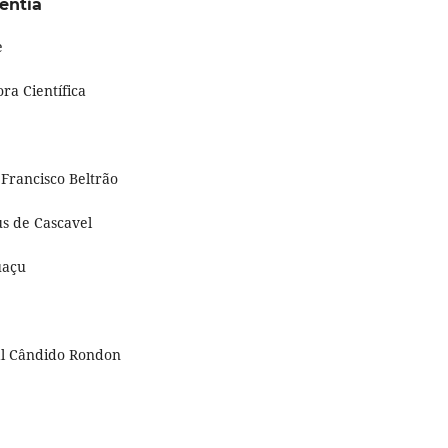
ientia
e
ra Científica
 Francisco Beltrão
s de Cascavel
uaçu
hal Cândido Rondon