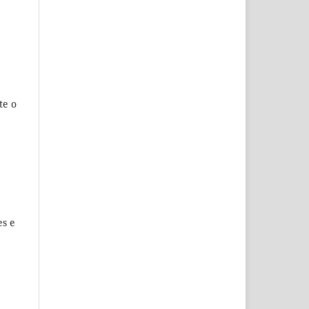
te o
es e