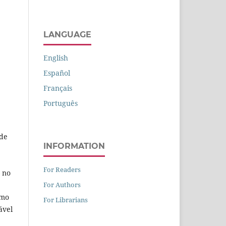
LANGUAGE
English
Español
Français
Português
ade
INFORMATION
For Readers
— no
For Authors
omo
For Librarians
ável