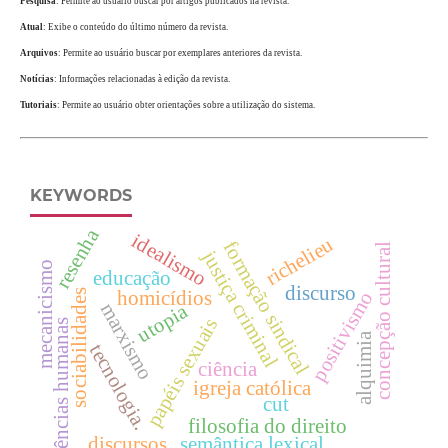
Pesquisa
: Permite ao usuário buscar por artigos publicados na revista.
Atual
: Exibe o conteúdo do último número da revista.
Arquivos
: Permite ao usuário buscar por exemplares anteriores da revista.
Notícias
: Informações relacionadas à edição da revista.
Tutoriais
: Permite ao usuário obter orientações sobre a utilização do sistema.
KEYWORDS
resenha
idealismo
richelieu
formação sindical
concepção cultural
justiça criminal
mecanicismo
educação
discurso
homicídios
positivismo
sociabilidades
marxismo
utopia
papéis sexuais
ciências humanas
alquimia
tecnologia.
ciência
igreja católica
cut
filosofia do direito
discursos
semântica lexical