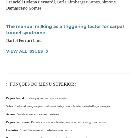
Francieli Helena Bernardi, Carla Limberger Lopes, Simone
Damasceno Gomes
The manual milking as a triggering factor for carpal
tunnel syndrome
Dartel Ferrari Lima
VIEW ALL ISSUES
:: FUNÇÕES DO MENU SUPERIOR ::
Página Inicial
: Exibe a página principal da revista.
Sobre
: Exibe informações gerais sobre a revista, como submeter um trabalho, normas, etc.
Acesso
: Permite ao usuário acessar o sistema.
Página do Usuário
: Permite ao usuário submeter, avaliar ou editar artigos na revista.
Cadastro
: Possibilita ao usuário cadastrar-se na revista.