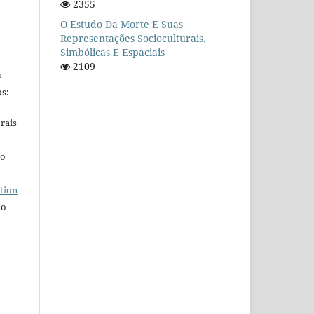
2355
O Estudo Da Morte E Suas
Representações Socioculturais,
Simbólicas E Espaciais
2109
a
s:
rais
ho
tion
do