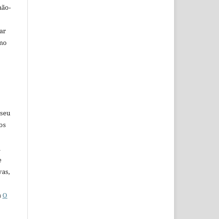
não-
car
omo
 seu
os
u
e
vas,
a
O