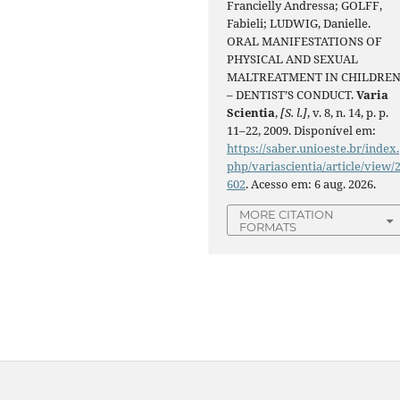
Francielly Andressa; GOLFF,
Fabieli; LUDWIG, Danielle.
ORAL MANIFESTATIONS OF
PHYSICAL AND SEXUAL
MALTREATMENT IN CHILDRE
– DENTIST’S CONDUCT.
Varia
Scientia
,
[S. l.]
, v. 8, n. 14, p. p.
11–22, 2009. Disponível em:
https://saber.unioeste.br/index.
php/variascientia/article/view/
602
. Acesso em: 6 aug. 2026.
MORE CITATION
FORMATS