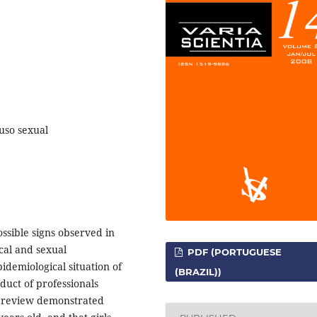
buso sexual
possible signs observed in
cal and sexual
PDF (PORTUGUESE
idemiological situation of
(BRAZIL))
nduct of professionals
re review demonstrated