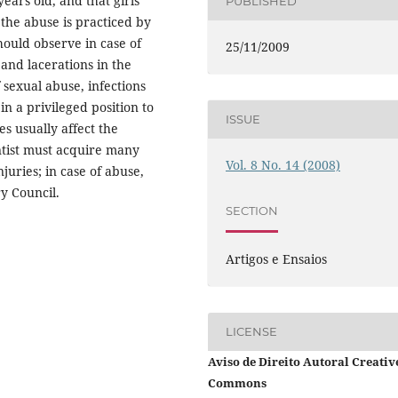
years old, and that girls
PUBLISHED
the abuse is practiced by
hould observe in case of
25/11/2009
 and lacerations in the
sexual abuse, infections
in a privileged position to
ISSUE
s usually affect the
ntist must acquire many
Vol. 8 No. 14 (2008)
juries; in case of abuse,
ry Council.
SECTION
Artigos e Ensaios
LICENSE
Aviso de Direito Autoral Creativ
Commons