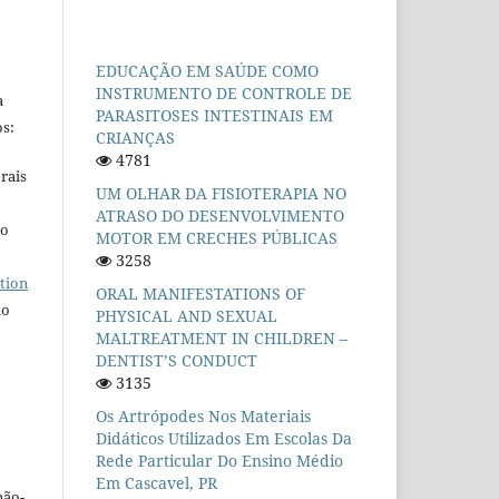
EDUCAÇÃO EM SAÚDE COMO
INSTRUMENTO DE CONTROLE DE
a
PARASITOSES INTESTINAIS EM
s:
CRIANÇAS
4781
rais
UM OLHAR DA FISIOTERAPIA NO
ATRASO DO DESENVOLVIMENTO
ho
MOTOR EM CRECHES PÚBLICAS
3258
tion
ORAL MANIFESTATIONS OF
do
PHYSICAL AND SEXUAL
MALTREATMENT IN CHILDREN –
DENTIST’S CONDUCT
3135
Os Artrópodes Nos Materiais
Didáticos Utilizados Em Escolas Da
Rede Particular Do Ensino Médio
Em Cascavel, PR
não-