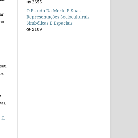
2355
O Estudo Da Morte E Suas
car
Representações Socioculturais,
omo
Simbólicas E Espaciais
2109
 seu
os
u
e
vas,
a
O