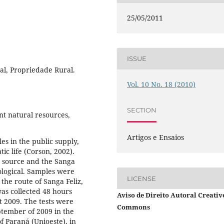
25/05/2011
ISSUE
al, Propriedade Rural.
Vol. 10 No. 18 (2010)
SECTION
nt natural resources,
Artigos e Ensaios
les in the public supply,
ic life (Corson, 2002).
r source and the Sanga
ological. Samples were
LICENSE
 the route of Sanga Feliz,
was collected 48 hours
Aviso de Direito Autoral Creativ
t 2009. The tests were
Commons
tember of 2009 in the
of Paraná (Unioeste), in