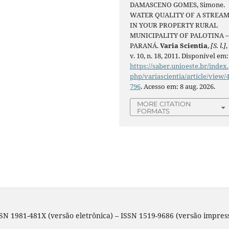
DAMASCENO GOMES, Simone.
WATER QUALITY OF A STREA
IN YOUR PROPERTY RURAL
MUNICIPALITY OF PALOTINA 
PARANÁ.
Varia Scientia
,
[S. l.]
,
v. 10, n. 18, 2011. Disponível em:
https://saber.unioeste.br/index.
php/variascientia/article/view/
796
. Acesso em: 8 aug. 2026.
MORE CITATION
FORMATS
SN 1981-481X (versão eletrônica) – ISSN 1519-9686 (versão impres