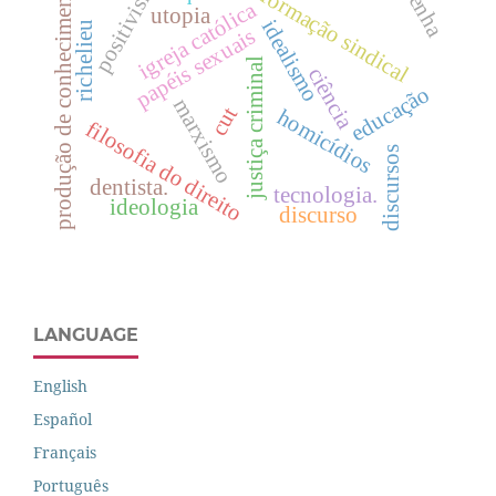
resenha
positivismo
produção de conhecimento
formação sindical
igreja católica
utopia
idealismo
richelieu
papéis sexuais
justiça criminal
ciência
educação
marxismo
cut
homicídios
filosofia do direito
discursos
dentista.
tecnologia.
ideologia
discurso
LANGUAGE
English
Español
Français
Português