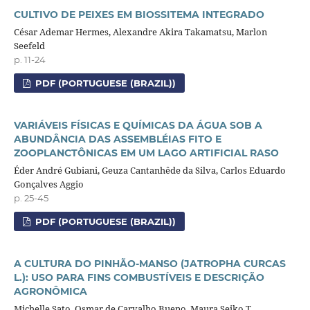
CULTIVO DE PEIXES EM BIOSSITEMA INTEGRADO
César Ademar Hermes, Alexandre Akira Takamatsu, Marlon
Seefeld
p. 11-24
PDF (PORTUGUESE (BRAZIL))
VARIÁVEIS FÍSICAS E QUÍMICAS DA ÁGUA SOB A
ABUNDÂNCIA DAS ASSEMBLÉIAS FITO E
ZOOPLANCTÔNICAS EM UM LAGO ARTIFICIAL RASO
Éder André Gubiani, Geuza Cantanhêde da Silva, Carlos Eduardo
Gonçalves Aggio
p. 25-45
PDF (PORTUGUESE (BRAZIL))
A CULTURA DO PINHÃO-MANSO (JATROPHA CURCAS
L.): USO PARA FINS COMBUSTÍVEIS E DESCRIÇÃO
AGRONÔMICA
Michelle Sato, Osmar de Carvalho Bueno, Maura Seiko T.