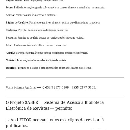
Sobre
: Exibe informações gerais sobre a revista, como submeter um trabalho, normas, etc.
Acesso
: Permite ao usuário acessar o sistema.
Página do Usuário
: Permite ao usuário submeter, avaliar ou editar artigos na revista.
Cadastro
: Possibilita ao usuário cadastrar-se na revista.
Pesquisa
: Permite ao usuário buscar por artigos publicados na revista.
Atual
: Exibe o conteúdo do último número da revista.
Arquivos
: Permite ao usuário buscar por exemplares anteriores da revista.
Notícias
: Informações relacionadas à edição da revista.
Tutoriais
: Permite ao usuário obter orientações sobre a utilização do sistema.
— e-
.
Varia Scientia Agrárias
ISSN 2177-5109 – ISSN 2177-3165
O Projeto SABER —
S
istema de
A
cesso à
B
iblioteca
E
letrônica de
R
evistas — permite:
1- Ao LEITOR acessar todos os artigos da revista já
publicados.