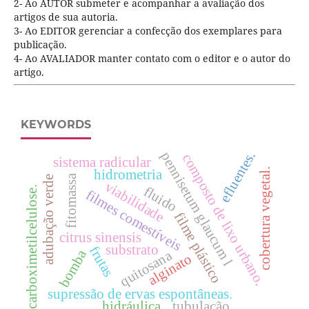
2- Ao AUTOR submeter e acompanhar a avaliação dos
artigos de sua autoria.
3- Ao EDITOR gerenciar a confecção dos exemplares para
publicação.
4- Ao AVALIADOR manter contato com o editor e o autor do
artigo.
KEYWORDS
efluentes.
pennisetum glaucum l
composto de lixo urbano.
sistema radicular
cobertura vegetal.
hidrometria
fitomassa
adubação verde
viabilidade
fluido
carboximetilcelulose.
filmes comestíveis
filme plástico
citrus sinensis
substrato
frutas
bomba
quitosana
alginato
supressão de ervas espontâneas.
hidráulica
tubulação