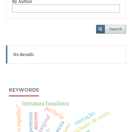
By Author
Search
No Results
KEYWORDS
literatura brasileira
periferia
conto “o espelho”
machado de assis.
interação.
hipertexto
autores
alienista