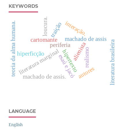
KEYWORDS
loucura.
interação.
teoria da alma humana.
traição
machado de assis
cartomante
literatura brasileira
alienista
periferia
realismo
literatura marginal
hipertexto
hiperficção
esaú e jacó
autores
machado de assis.
LANGUAGE
English