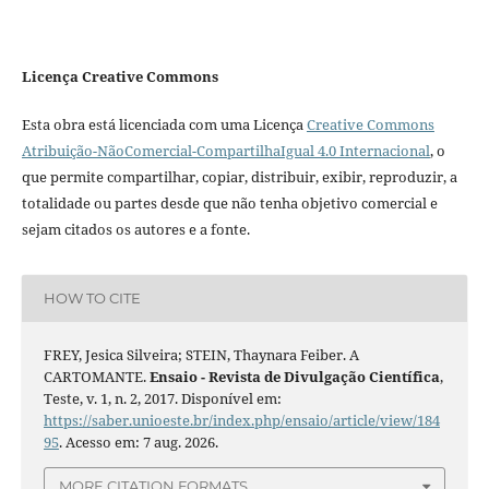
Licença Creative Commons
Esta obra está licenciada com uma Licença
Creative Commons
Atribuição-NãoComercial-CompartilhaIgual 4.0 Internacional
, o
que permite compartilhar, copiar, distribuir, exibir, reproduzir, a
totalidade ou partes desde que não tenha objetivo comercial e
sejam citados os autores e a fonte.
HOW TO CITE
FREY, Jesica Silveira; STEIN, Thaynara Feiber. A
CARTOMANTE.
Ensaio - Revista de Divulgação Científica
,
Teste, v. 1, n. 2, 2017. Disponível em:
https://saber.unioeste.br/index.php/ensaio/article/view/184
95
. Acesso em: 7 aug. 2026.
MORE CITATION FORMATS