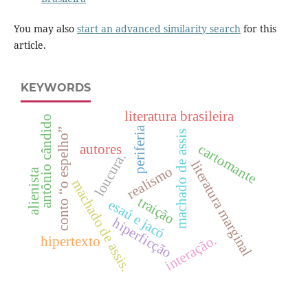
You may also
start an advanced similarity search
for this
article.
KEYWORDS
literatura brasileira
antônio cândido
periferia
conto “o espelho”
machado de assis
cartomante
autores
loucura.
literatura marginal
realismo
alienista
machado de assis.
traição
esaú e jacó
hiperficção
interação.
hipertexto