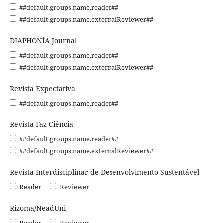
##default.groups.name.reader##
##default.groups.name.externalReviewer##
DIAPHONÍA Journal
##default.groups.name.reader##
##default.groups.name.externalReviewer##
Revista Expectativa
##default.groups.name.reader##
Revista Faz Ciência
##default.groups.name.reader##
##default.groups.name.externalReviewer##
Revista Interdisciplinar de Desenvolvimento Sustentável
Reader
Reviewer
Rizoma/NeadUni
Reader
Reviewer