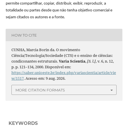
permite compartilhar, copiar, distribuir, exibir, reproduzir, a
totalidade ou partes desde que não tenha objetivo comercial e
sejam citados os autores e a fonte.
HOW TO CITE
CUNHA, Marcia Borin da. O movimento
Ciência/Tecnologia/Sociedade (CTS) e o ensino de ciências:
condiconantes estruturais.
Varia Scientia
,
[S. l.]
, v. 6, n. 12,
p. p. 121–134, 2000. Disponível em:
https://saber.unioeste.br/index.php/variascientia/article/vie
w/1517
. Acesso em: 9 aug. 2026.
MORE CITATION FORMATS
KEYWORDS