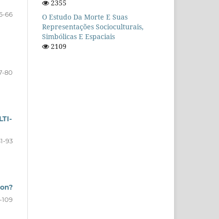
2355
55-66
O Estudo Da Morte E Suas
Representações Socioculturais,
Simbólicas E Espaciais
2109
7-80
TI-
81-93
ion?
5-109