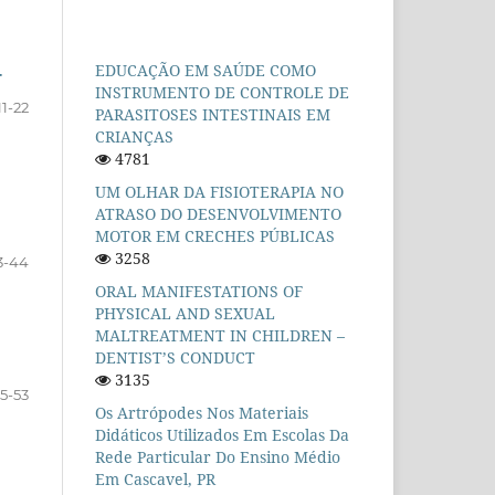
EDUCAÇÃO EM SAÚDE COMO
T
INSTRUMENTO DE CONTROLE DE
11-22
PARASITOSES INTESTINAIS EM
CRIANÇAS
4781
UM OLHAR DA FISIOTERAPIA NO
ATRASO DO DESENVOLVIMENTO
MOTOR EM CRECHES PÚBLICAS
3258
3-44
ORAL MANIFESTATIONS OF
PHYSICAL AND SEXUAL
MALTREATMENT IN CHILDREN –
DENTIST’S CONDUCT
3135
45-53
Os Artrópodes Nos Materiais
Didáticos Utilizados Em Escolas Da
Rede Particular Do Ensino Médio
Em Cascavel, PR