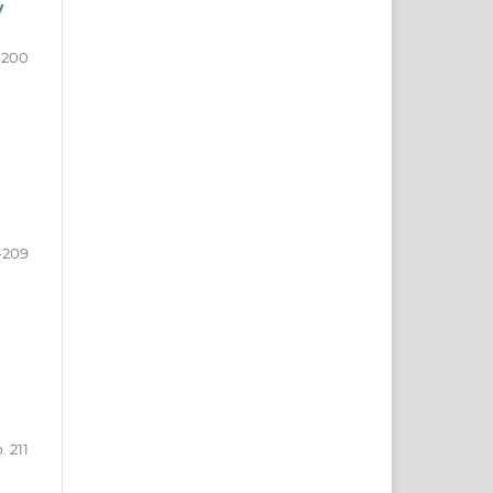
y
1-200
-209
. 211