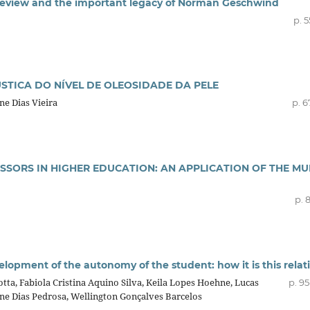
 review and the important legacy of Norman Geschwind
p. 
TICA DO NÍVEL DE OLEOSIDADE DA PELE
ne Dias Vieira
p. 6
SORS IN HIGHER EDUCATION: AN APPLICATION OF THE MUL
p. 
elopment of the autonomy of the student: how it is this relat
ta, Fabiola Cristina Aquino Silva, Keila Lopes Hoehne, Lucas
p. 9
ne Dias Pedrosa, Wellington Gonçalves Barcelos