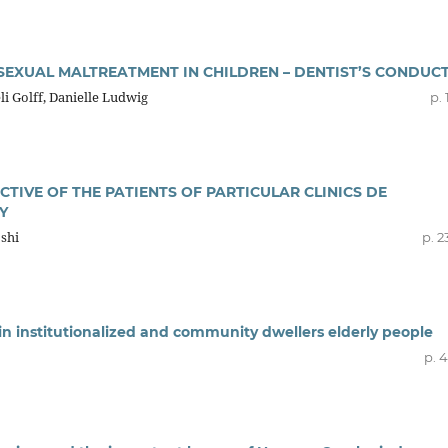
SEXUAL MALTREATMENT IN CHILDREN – DENTIST’S CONDUC
li Golff, Danielle Ludwig
p. 
CTIVE OF THE PATIENTS OF PARTICULAR CLINICS DE
Y
oshi
p. 2
n institutionalized and community dwellers elderly people
p. 