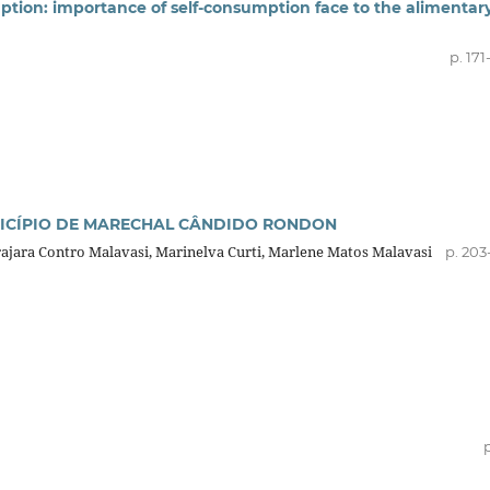
ption: importance of self-consumption face to the alimentar
p. 17
NICÍPIO DE MARECHAL CÂNDIDO RONDON
irajara Contro Malavasi, Marinelva Curti, Marlene Matos Malavasi
p. 203
p