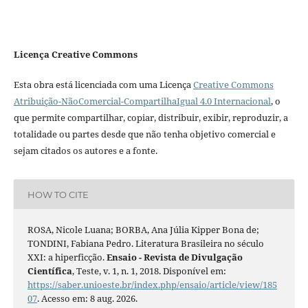
Licença Creative Commons
Esta obra está licenciada com uma Licença
Creative Commons
Atribuição-NãoComercial-CompartilhaIgual 4.0 Internacional
, o
que permite compartilhar, copiar, distribuir, exibir, reproduzir, a
totalidade ou partes desde que não tenha objetivo comercial e
sejam citados os autores e a fonte.
HOW TO CITE
ROSA, Nicole Luana; BORBA, Ana Júlia Kipper Bona de;
TONDINI, Fabiana Pedro. Literatura Brasileira no século
XXI: a hiperficção.
Ensaio - Revista de Divulgação
Científica
, Teste, v. 1, n. 1, 2018. Disponível em:
https://saber.unioeste.br/index.php/ensaio/article/view/185
07
. Acesso em: 8 aug. 2026.