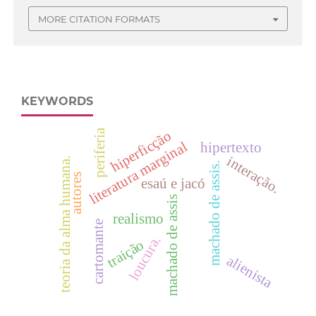
MORE CITATION FORMATS
KEYWORDS
periferia
hiperficção
literatura marginal
hipertexto
interação.
teoria da alma humana.
machado de assis.
autores
esaú e jacó
machado de assis
realismo
cartomante
loucura.
traição
alienista