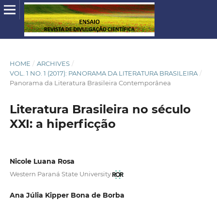
HOME
/
ARCHIVES
/
VOL. 1 NO. 1 (2017): PANORAMA DA LITERATURA BRASILEIRA
/
Panorama da Literatura Brasileira Contemporânea
Literatura Brasileira no século
XXI: a hiperficção
Nicole Luana Rosa
Western Paraná State University
Ana Júlia Kipper Bona de Borba