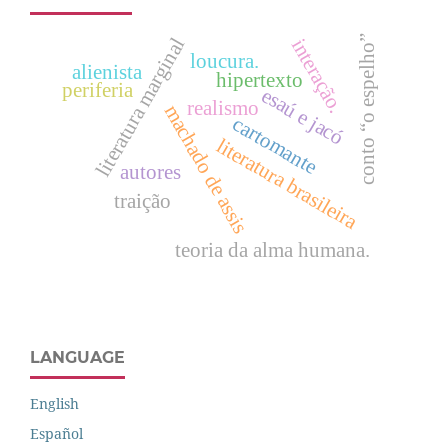
conto “o espelho”
literatura marginal
interação.
loucura.
alienista
hipertexto
periferia
esaú e jacó
realismo
machado de assis
cartomante
literatura brasileira
autores
traição
teoria da alma humana.
LANGUAGE
English
Español