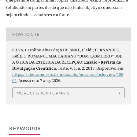
que permite compartilhar, copiar, distribuir, exibir, reproduzir, a
totalidade ou partes desde que não tenha objetivo comercial e
sejam citados os autores e a fonte.
HOW TO CITE
SILVA, Caroline Alves da; STRESNKE, Cleidi; FERNANDES,
Keila. O ROMANCE MACHADIANO “DOM CASMURRO” SOB
A ÓTICA DA ESTÉTICA DA RECEPÇÃO.
Ensaio - Revista de
Divulgação Científica
, Teste, v. 1, n. 2, 2017. Disponível em:
https://saber.unioeste.br/index.php/ensaio/article/view/185
04
. Acesso em: 7 aug. 2026.
MORE CITATION FORMATS
KEYWORDS