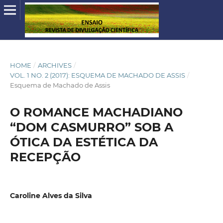
HOME
/
ARCHIVES
/
VOL. 1 NO. 2 (2017): ESQUEMA DE MACHADO DE ASSIS
/
Esquema de Machado de Assis
O ROMANCE MACHADIANO
“DOM CASMURRO” SOB A
ÓTICA DA ESTÉTICA DA
RECEPÇÃO
Caroline Alves da Silva