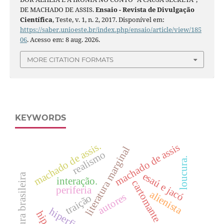
DE MACHADO DE ASSIS.
Ensaio - Revista de Divulgação
Científica
, Teste, v. 1, n. 2, 2017. Disponível em:
https://saber.unioeste.br/index.php/ensaio/article/view/185
06
. Acesso em: 8 aug. 2026.
MORE CITATION FORMATS
KEYWORDS
machado de assis.
machado de assis
literatura marginal
realismo
loucura.
esaú e jacó
literatura brasileira
interação.
cartomante
periferia
alienista
autores
traição
hiperficção