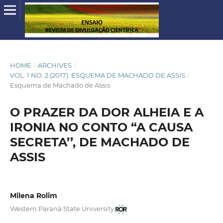
HOME
/
ARCHIVES
/
VOL. 1 NO. 2 (2017): ESQUEMA DE MACHADO DE ASSIS
/
Esquema de Machado de Assis
O PRAZER DA DOR ALHEIA E A
IRONIA NO CONTO “A CAUSA
SECRETA’’, DE MACHADO DE
ASSIS
Milena Rolim
Western Paraná State University