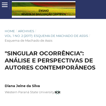
HOME
/
ARCHIVES
/
VOL. 1 NO. 2 (2017): ESQUEMA DE MACHADO DE ASSIS
/
Esquema de Machado de Assis
"SINGULAR OCORRÊNCIA":
ANÁLISE E PERSPECTIVAS DE
AUTORES CONTEMPORÂNEOS
Diana Jeine da Silva
Western Paraná State University