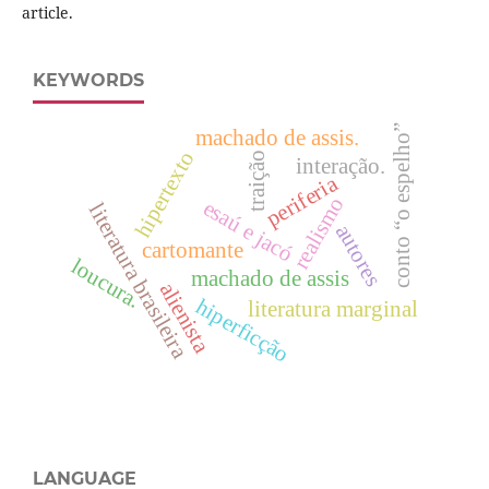
article.
KEYWORDS
conto “o espelho”
machado de assis.
hipertexto
traição
interação.
periferia
realismo
esaú e jacó
literatura brasileira
autores
cartomante
loucura.
machado de assis
alienista
hiperficção
literatura marginal
LANGUAGE