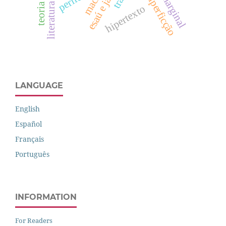
esaú e jacó
hiperficção
hipertexto
LANGUAGE
English
Español
Français
Português
INFORMATION
For Readers