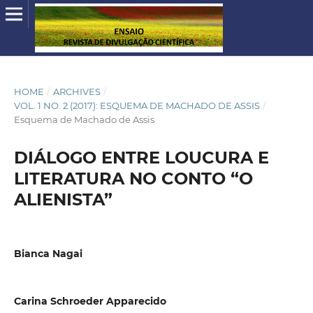
HOME
/
ARCHIVES
/
VOL. 1 NO. 2 (2017): ESQUEMA DE MACHADO DE ASSIS
/
Esquema de Machado de Assis
DIÁLOGO ENTRE LOUCURA E
LITERATURA NO CONTO “O
ALIENISTA”
Bianca Nagai
Carina Schroeder Apparecido