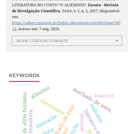
LITERATURA NO CONTO “O ALIENISTA”.
Ensaio - Revista
de Divulgação Científica
, Teste, v. 1, n. 2, 2017. Disponível
em:
https://saber.unioeste.br/index.php/ensaio/article/view/185
14
. Acesso em: 7 aug. 2026.
MORE CITATION FORMATS
KEYWORDS
alienista
machado de assis.
teoria da alma humana.
loucura.
cartomante
realismo
machado de assis
literatura marginal
literatura brasileira
interação.
autores
traição
periferia