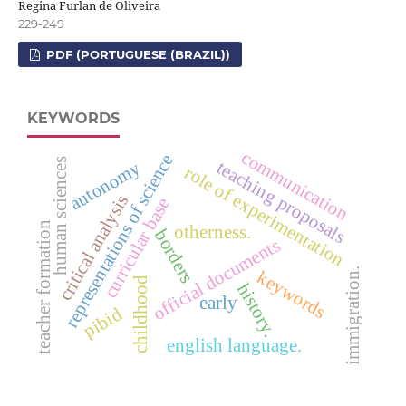
Regina Furlan de Oliveira
229-249
PDF (PORTUGUESE (BRAZIL))
KEYWORDS
communication
representations of science
human sciences
teaching proposals
autonomy
role of experimentation
critical analysis
curricular base
teacher formation
otherness.
borders
official documents
immigration.
keywords
childhood
history.
early
pibid
english language.