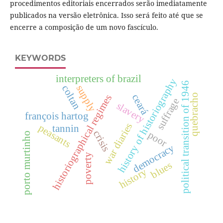
procedimentos editoriais encerrados serão imediatamente
publicados na versão eletrônica. Isso será feito até que se
encerre a composição de um novo fascículo.
KEYWORDS
interpreters of brazil
history of historiography
political transition of 1946
supply
coltan
quebracho
ceará
historiographical regimes
suffrage
slavery
françois hartog
war diaries
peasants
tannin
crisis
poor
porto murtinho
democracy
poverty
blues
history