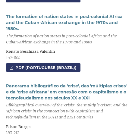
The formation of nation states in post-colonial Africa
and the Cuban-African exchange in the 1970s and
1980s.
The formation of nation states in post-colonial Africa and the
Cuban-African exchange in the 1970s and 1980s
Renato Beschizza Valentin
147-182
PDF (PORTUGUESE (BRAZIL))
Panorama bibliográfico da 'crise', das 'múltiplas crises'
e da 'crise africana' em conexão com o capitalismo e o
tecnofeudalismo nos séculos XX e XXI
Bibliographical overview of the 'crisis', the 'multiple crises', and the
'african crisis' in the conncection with capitalism and
technofeudalism in the 20TH and 21ST centuries
Edson Borges
183-212