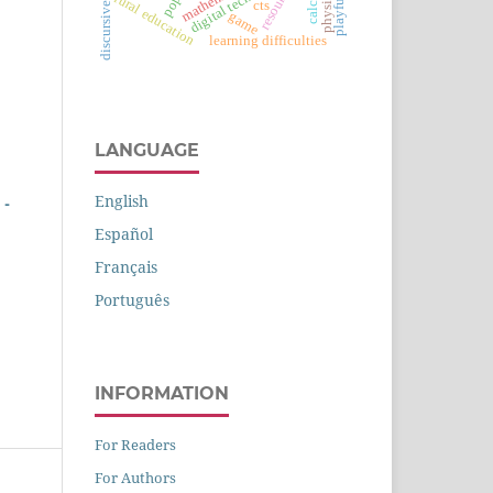
discursive textual
playfulness
resource
rural education
cts
game
learning difficulties
LANGUAGE
English
 -
Español
Français
Português
INFORMATION
For Readers
For Authors