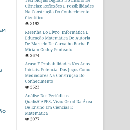
Tecnologias Digitais No Ensino De
Ciências: Reflexões E Possibilidades
Na Construção Do Conhecimento
Científico
3192
GEM
Resenha Do Livro: Informática E
Educação Matemática De Autoria
De Marcelo De Carvalho Borba E
Miriam Godoy Penteado
2674
Acaso E Probabilidades Nos Anos
Iniciais: Potencial Dos Jogos Como
M
Mediadores Na Construção Do
Conhecimento
2623
Análise Dos Periódicos
Qualis/CAPES: Visão Geral Da Área
De Ensino Em Ciências E
ÇÃO
Matemática
2077