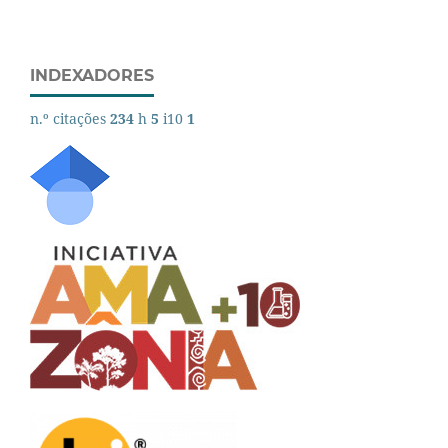
INDEXADORES
n.º citações
234
h
5
i10
1